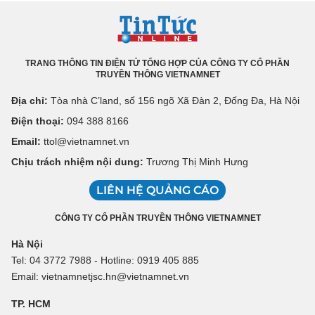
TRANG THÔNG TIN ĐIỆN TỬ TỔNG HỢP CỦA CÔNG TY CỔ PHẦN
TRUYỀN THÔNG VIETNAMNET
Địa chỉ:
Tòa nhà C’land, số 156 ngõ Xã Đàn 2, Đống Đa, Hà Nội
Điện thoại:
094 388 8166
Email:
ttol@vietnamnet.vn
Chịu trách nhiệm nội dung:
Trương Thị Minh Hưng
LIÊN HỆ QUẢNG CÁO
CÔNG TY CỔ PHẦN TRUYỀN THÔNG VIETNAMNET
Hà Nội
Tel: 04 3772 7988 - Hotline: 0919 405 885
Email: vietnamnetjsc.hn@vietnamnet.vn
TP. HCM