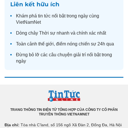
Liên kết hữu ích
Khám phá
tin tức
nổi bật trong ngày cùng
VietNamNet
Dòng chảy
Thời sự
nhanh và chính xác nhất
Toàn cảnh
thế giới
, điểm nóng chiến sự 24h qua
Đừng bỏ lỡ các câu chuyện
giải trí
nổi bật trong
ngày
TRANG THÔNG TIN ĐIỆN TỬ TỔNG HỢP CỦA CÔNG TY CỔ PHẦN
TRUYỀN THÔNG VIETNAMNET
Địa chỉ:
Tòa nhà C’land, số 156 ngõ Xã Đàn 2, Đống Đa, Hà Nội