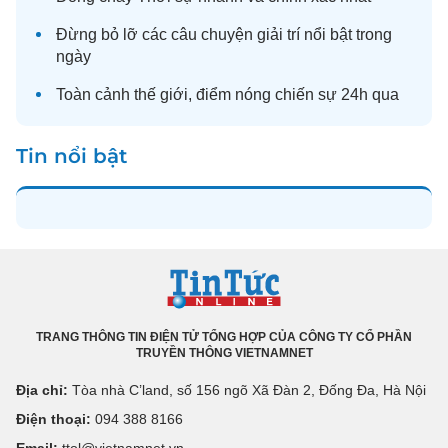
Đừng bỏ lỡ các câu chuyện
giải trí
nổi bật trong
ngày
Toàn cảnh
thế giới
, điểm nóng chiến sự 24h qua
Tin nổi bật
TRANG THÔNG TIN ĐIỆN TỬ TỔNG HỢP CỦA CÔNG TY CỔ PHẦN
TRUYỀN THÔNG VIETNAMNET
Địa chỉ:
Tòa nhà C’land, số 156 ngõ Xã Đàn 2, Đống Đa, Hà Nội
Điện thoại:
094 388 8166
Email:
ttol@vietnamnet.vn