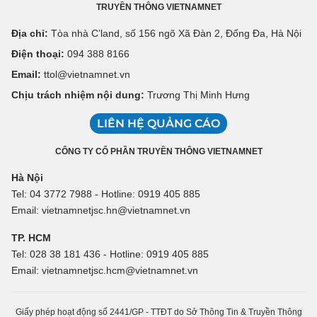
TRUYỀN THÔNG VIETNAMNET
Địa chỉ:
Tòa nhà C’land, số 156 ngõ Xã Đàn 2, Đống Đa, Hà Nội
Điện thoại:
094 388 8166
Email:
ttol@vietnamnet.vn
Chịu trách nhiệm nội dung:
Trương Thị Minh Hưng
LIÊN HỆ QUẢNG CÁO
CÔNG TY CỔ PHẦN TRUYỀN THÔNG VIETNAMNET
Hà Nội
Tel: 04 3772 7988 - Hotline: 0919 405 885
Email: vietnamnetjsc.hn@vietnamnet.vn
TP. HCM
Tel: 028 38 181 436 - Hotline: 0919 405 885
Email: vietnamnetjsc.hcm@vietnamnet.vn
Giấy phép hoạt động số 2441/GP - TTĐT do Sở Thông Tin & Truyền Thông