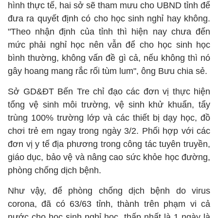
hình thực tế, hai sở sẽ tham mưu cho UBND tỉnh để
đưa ra quyết định có cho học sinh nghỉ hay không.
"Theo nhận định của tỉnh thì hiện nay chưa đến
mức phải nghỉ học nên vẫn để cho học sinh học
bình thường, không vấn đề gì cả, nếu không thì nó
gây hoang mang rắc rối tùm lum", ông Bưu chia sẻ.
Sở GD&ĐT Bến Tre chỉ đạo các đơn vị thực hiện
tổng vệ sinh môi trường, vệ sinh khử khuẩn, tẩy
trùng 100% trường lớp và các thiết bị dạy học, đồ
chơi trẻ em ngay trong ngày 3/2. Phối hợp với các
đơn vị y tế địa phương trong công tác tuyên truyền,
giáo dục, bảo vệ và nâng cao sức khỏe học đường,
phòng chống dịch bệnh.
Như vậy, để phòng chống dịch bệnh do virus
corona, đã có 63/63 tỉnh, thành trên phạm vi cả
nước cho học sinh nghỉ học, thấp nhất là 1 ngày là