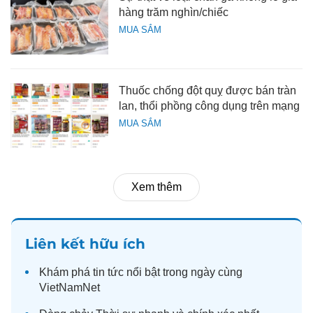
hàng trăm nghìn/chiếc
MUA SẮM
Thuốc chống đột quỵ được bán tràn
lan, thổi phồng công dụng trên mạng
MUA SẮM
Xem thêm
Liên kết hữu ích
Khám phá
tin tức
nổi bật trong ngày cùng
VietNamNet