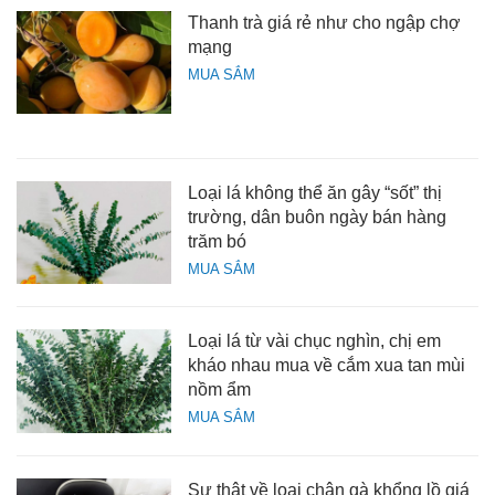
Thanh trà giá rẻ như cho ngập chợ
mạng
MUA SẮM
Loại lá không thể ăn gây “sốt” thị
trường, dân buôn ngày bán hàng
trăm bó
MUA SẮM
Loại lá từ vài chục nghìn, chị em
kháo nhau mua về cắm xua tan mùi
nồm ẩm
MUA SẮM
Sự thật về loại chân gà khổng lồ giá