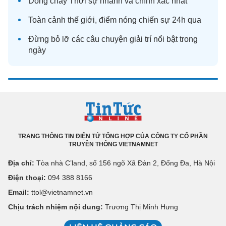
Dòng chảy
Thời sự
nhanh và chính xác nhất
Toàn cảnh
thế giới
, điểm nóng chiến sự 24h qua
Đừng bỏ lỡ các câu chuyện
giải trí
nổi bật trong
ngày
TRANG THÔNG TIN ĐIỆN TỬ TỔNG HỢP CỦA CÔNG TY CỔ PHẦN
TRUYỀN THÔNG VIETNAMNET
Địa chỉ:
Tòa nhà C’land, số 156 ngõ Xã Đàn 2, Đống Đa, Hà Nội
Điện thoại:
094 388 8166
Email:
ttol@vietnamnet.vn
Chịu trách nhiệm nội dung:
Trương Thị Minh Hưng