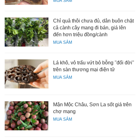
MUA SẮM
Chỉ quả thôi chưa đủ, dân buôn chặt
cả cành cây mang đi bán, giá lên
đến hơn triệu đồng/cành
MUA SẮM
Lá khô, vỏ trấu vứt bỏ bỗng ''đổi đời''
trên sàn thương mại điện tử
MUA SẮM
Mận Mộc Châu, Sơn La sốt giá trên
chợ mạng
MUA SẮM