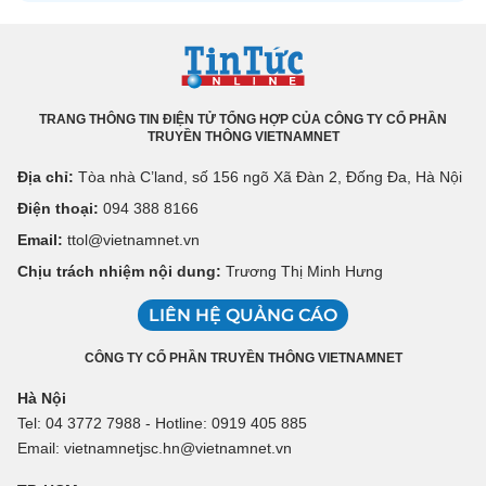
TRANG THÔNG TIN ĐIỆN TỬ TỔNG HỢP CỦA CÔNG TY CỔ PHẦN
TRUYỀN THÔNG VIETNAMNET
Địa chỉ:
Tòa nhà C’land, số 156 ngõ Xã Đàn 2, Đống Đa, Hà Nội
Điện thoại:
094 388 8166
Email:
ttol@vietnamnet.vn
Chịu trách nhiệm nội dung:
Trương Thị Minh Hưng
LIÊN HỆ QUẢNG CÁO
CÔNG TY CỔ PHẦN TRUYỀN THÔNG VIETNAMNET
Hà Nội
Tel: 04 3772 7988 - Hotline: 0919 405 885
Email: vietnamnetjsc.hn@vietnamnet.vn