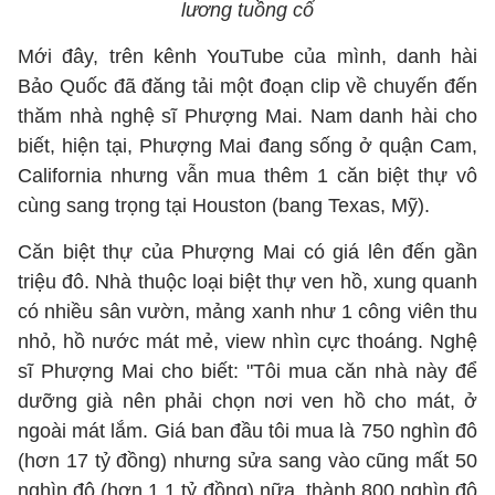
lương tuồng cổ
Mới đây, trên kênh YouTube của mình, danh hài
Bảo Quốc đã đăng tải một đoạn clip về chuyến đến
thăm nhà nghệ sĩ Phượng Mai. Nam danh hài cho
biết, hiện tại, Phượng Mai đang sống ở quận Cam,
California nhưng vẫn mua thêm 1 căn biệt thự vô
cùng sang trọng tại Houston (bang Texas, Mỹ).
Căn biệt thự của Phượng Mai có giá lên đến gần
triệu đô. Nhà thuộc loại biệt thự ven hồ, xung quanh
có nhiều sân vườn, mảng xanh như 1 công viên thu
nhỏ, hồ nước mát mẻ, view nhìn cực thoáng. Nghệ
sĩ Phượng Mai cho biết: "Tôi mua căn nhà này để
dưỡng già nên phải chọn nơi ven hồ cho mát, ở
ngoài mát lắm. Giá ban đầu tôi mua là 750 nghìn đô
(hơn 17 tỷ đồng) nhưng sửa sang vào cũng mất 50
nghìn đô (hơn 1,1 tỷ đồng) nữa, thành 800 nghìn đô