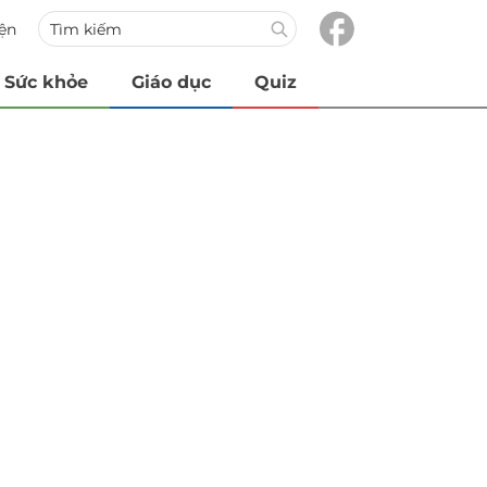
iện
Sức khỏe
Giáo dục
Quiz