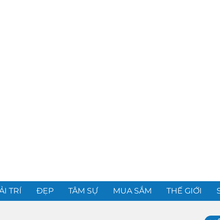
ẢI TRÍ
ĐẸP
TÂM SỰ
MUA SẮM
THẾ GIỚI