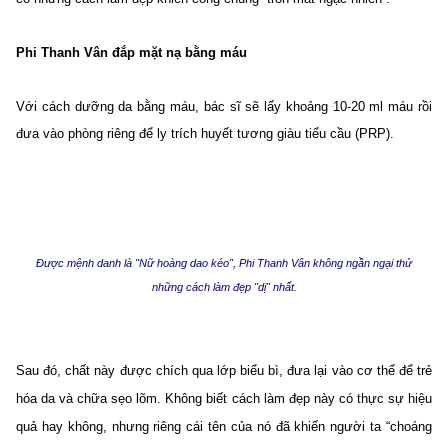
Phi Thanh Vân đắp mặt nạ bằng máu
Với cách dưỡng da bằng máu, bác sĩ sẽ lấy khoảng 10-20 ml máu rồi
đưa vào phòng riêng để ly trích huyết tương giàu tiểu cầu (PRP).
Được mệnh danh là "Nữ
hoàng dao kéo", Phi Thanh Vân không ngần ngại thử
những cách làm đẹp "dị" nhất.
Sau đó, chất này được chích qua lớp biểu bì, đưa lại vào cơ thể để trẻ
hóa da và chữa sẹo lõm. Không biết cách làm đẹp này có thực sự hiệu
quả hay không, nhưng riêng cái tên của nó đã khiến người ta “choáng