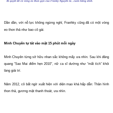
Bí quyết để có vòng eo thon gọn của Franky Nguyễn là...cuốn băng dính.
Dần dần, với nỗ lực không ngừng nghỉ, Franhky cũng đã có một vòng
eo thon thả như bao cô gái.
Minh Chuyên tự tát vào mặt 15 phút mỗi ngày
Minh Chuyên từng sở hữu nhan sắc không mấy ưa nhìn. Sau khi đăng
quang “Sao Mai điểm hẹn 2010″, nữ ca sĩ dường như “mất tích” khỏi
làng giải trí.
Năm 2012, cô bất ngờ xuất hiện với diện mạo khá hấp dẫn: Thân hình
thon thả, gương mặt thanh thoát, ưa nhìn.