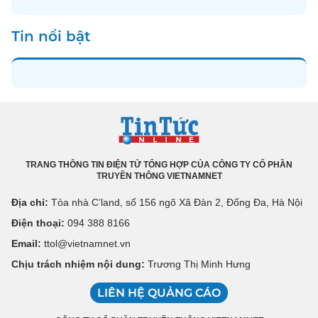
Tin nổi bật
TRANG THÔNG TIN ĐIỆN TỬ TỔNG HỢP CỦA CÔNG TY CỔ PHẦN
TRUYỀN THÔNG VIETNAMNET
Địa chỉ:
Tòa nhà C’land, số 156 ngõ Xã Đàn 2, Đống Đa, Hà Nội
Điện thoại:
094 388 8166
Email:
ttol@vietnamnet.vn
Chịu trách nhiệm nội dung:
Trương Thị Minh Hưng
LIÊN HỆ QUẢNG CÁO