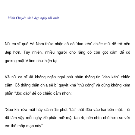
Minh Chuyên xinh đẹp ngày tái xuất.
Nữ ca sĩ quê Hà Nam thừa nhận cô có “dao kéo” chiếc mũi để trở nên
đẹp hơn. Tuy nhiên, nhiều người cho rằng cô còn gọt cằm để có
gương mặt V-line như hiện tại.
Và nữ ca sĩ đã không ngần ngại phủ nhận thông tin “dao kéo” chiếc
cằm. Cô thẳng thắn chia sẻ bí quyết khá “thủ công” và cũng không kém
phần “độc đáo” để có chiếc cằm nhọn:
“Sau khi rửa mặt hãy dành 15 phút “tát” thật đều vào hai bên mặt. Tôi
đã làm vậy mỗi ngày để phần mỡ mặt tan đi, nên nhìn nhỏ hơn so với
cơ thể mập mạp này”.