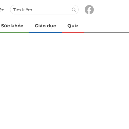
iện
Sức khỏe
Giáo dục
Quiz