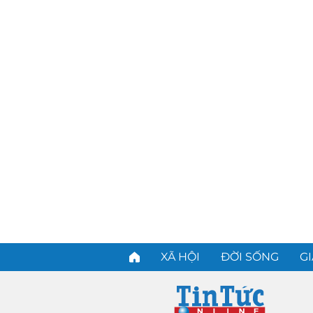
XÃ HỘI
ĐỜI SỐNG
GI