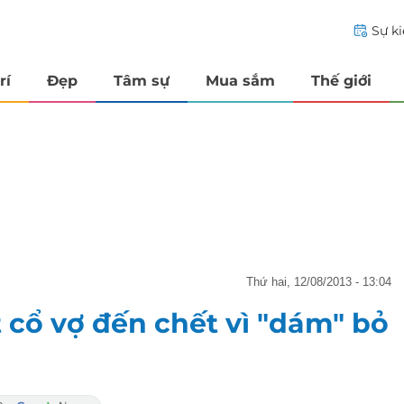
Sự k
rí
Đẹp
Tâm sự
Mua sắm
Thế giới
thứ hai, 12/08/2013 - 13:04
 cổ vợ đến chết vì "dám" bỏ