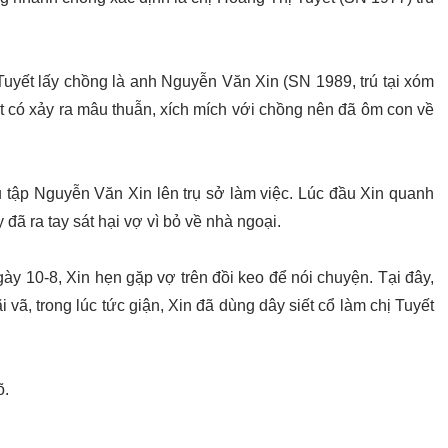
Tuyết lấy chồng là anh Nguyễn Văn Xin (SN 1989, trú tại xóm
t có xảy ra mâu thuẫn, xích mích với chồng nên đã ôm con về
u tập Nguyễn Văn Xin lên trụ sở làm việc. Lúc đầu Xin quanh
 đã ra tay sát hại vợ vì bỏ về nhà ngoại.
ày 10-8, Xin hẹn gặp vợ trên đồi keo để nói chuyện. Tại đây,
vã, trong lúc tức giận, Xin đã dùng dây siết cổ làm chị Tuyết
õ.