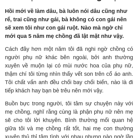
Hồi mới về làm dâu, bà luôn nói dâu cũng như
rể, trai cũng như gái, bà không có con gái nên
sẽ xem tôi như con gái ruột. Nào mà ngờ chỉ
mới qua 5 năm mẹ chồng đã lật mặt như vậy.
Cách đây hơn một năm tôi đã nghi ngờ chồng có
người phụ nữ khác bên ngoài, bởi anh thường
xuyên về muộn lại có mùi nước hoa của phụ nữ,
thậm chí tôi từng nhìn thấy vết son trên cổ áo anh.
Tôi chất vấn anh đều chối bay chối biến, nào là đi
tiếp khách hay bạn bè trêu nên mới vậy.
Buồn bực trong người, tôi tâm sự chuyện này với
mẹ chồng, nghĩ rằng cùng là phận phụ nữ nên mẹ
sẽ cho tôi lời khuyên. Bình thường mối quan hệ
giữa tôi và mẹ chồng rất tốt, hai mẹ con thường
xuyên thủ thỉ tâm tình với nhau nhưng nào ngờ lần