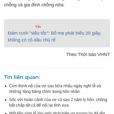
chồng và gia đình chồng nữa.
Yêu
Đám cưới "siêu tốc": Bố mẹ phát biểu 20 giây,
không có cô dâu chú rể
Theo Thời báo VHNT
Tin liên quan
Cơn thịnh nộ của vợ sau bữa nhậu ngày nghỉ lễ và
những 'tảng băng chìm' trong hôn nhân
Sốc với hoàn cảnh của vợ cũ sau 2 năm ly hôn, chồng
bất chấp tất cả để nối lại tình xưa
Mất tiền sính lễ lớn mới phát hiện vợ tương lai đã lên