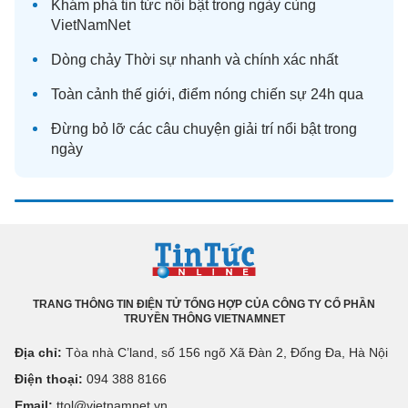
Khám phá
tin tức
nổi bật trong ngày cùng
VietNamNet
Dòng chảy
Thời sự
nhanh và chính xác nhất
Toàn cảnh
thế giới
, điểm nóng chiến sự 24h qua
Đừng bỏ lỡ các câu chuyện
giải trí
nổi bật trong
ngày
TRANG THÔNG TIN ĐIỆN TỬ TỔNG HỢP CỦA CÔNG TY CỔ PHẦN
TRUYỀN THÔNG VIETNAMNET
Địa chỉ:
Tòa nhà C’land, số 156 ngõ Xã Đàn 2, Đống Đa, Hà Nội
Điện thoại:
094 388 8166
Email:
ttol@vietnamnet.vn