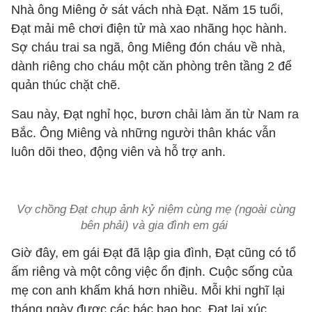
Nhà ông Miêng ở sát vách nhà Đạt. Năm 15 tuổi,
Đạt mải mê chơi điện tử mà xao nhãng học hành.
Sợ cháu trai sa ngã, ông Miêng đón cháu về nhà,
dành riêng cho cháu một căn phòng trên tầng 2 để
quản thúc chặt chẽ.
Sau này, Đạt nghỉ học, bươn chải làm ăn từ Nam ra
Bắc. Ông Miêng và những người thân khác vẫn
luôn dõi theo, động viên và hỗ trợ anh.
Vợ chồng Đạt chụp ảnh kỷ niệm cùng mẹ (ngoài cùng
bên phải) và gia đình em gái
Giờ đây, em gái Đạt đã lập gia đình, Đạt cũng có tổ
ấm riêng và một công việc ổn định. Cuộc sống của
mẹ con anh khấm khá hơn nhiều. Mỗi khi nghĩ lại
tháng ngày được các bác bao bọc, Đạt lại xúc