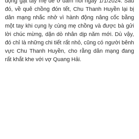
động gạt tay mẹ đẻ ở đám hỏi ngày 1/1/2024. Sau
đó, về quê chồng đón tết, Chu Thanh Huyền lại bị
dân mạng nhắc nhở vì hành động nâng cốc bằng
một tay khi cụng ly cùng mẹ chồng và được bà gửi
lời chúc mừng, dặn dò nhân dịp năm mới. Dù vậy,
đó chỉ là những chi tiết rất nhỏ, cũng có người bênh
vực Chu Thanh Huyền, cho rằng dân mạng đang
rất khắt khe với vợ Quang Hải.