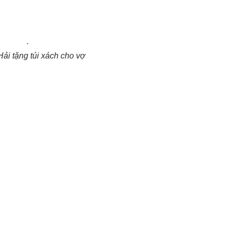
.
ải tặng túi xách cho vợ