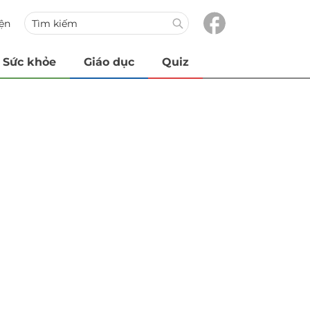
iện
Sức khỏe
Giáo dục
Quiz