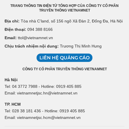
TRANG THÔNG TIN ĐIỆN TỬ TỔNG HỢP CỦA CÔNG TY CỔ PHẦN
TRUYỀN THÔNG VIETNAMNET
Địa chỉ:
Tòa nhà C’land, số 156 ngõ Xã Đàn 2, Đống Đa, Hà Nội
Điện thoại:
094 388 8166
Email:
ttol@vietnamnet.vn
Chịu trách nhiệm nội dung:
Trương Thị Minh Hưng
LIÊN HỆ QUẢNG CÁO
CÔNG TY CỔ PHẦN TRUYỀN THÔNG VIETNAMNET
Hà Nội
Tel: 04 3772 7988 - Hotline: 0919 405 885
Email: vietnamnetjsc.hn@vietnamnet.vn
TP. HCM
Tel: 028 38 181 436 - Hotline: 0919 405 885
Email: vietnamnetjsc.hcm@vietnamnet.vn