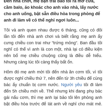
Đến nhà chơi, mẹ bạn trai bảo tôi ra mở cửa,
cầm balo, áo khoác cho anh vào nhà, lấy nước
cho anh uống, bật sẵn điều hòa trong phòng để
anh đi làm về có thể nghỉ ngơi luôn...
Tôi và anh quen nhau được 6 tháng, cũng có đôi
lần tôi đến nhà anh chơi và biết rằng mẹ anh ấy
cưng chiều con trai như "trứng mỏng". Ban đầu tôi
nghĩ có thể vì anh là con một, nhà lại có điều kiện
nên bố mẹ chiều chuộng cũng là điều dễ hiểu.
Nhưng càng lúc tôi càng thấy bất ổn.
Hôm đó mẹ anh mời tôi đến nhà ăn cơm tối, vì tôi
được nghỉ chiều thứ 7, nên đến từ 3h chiều để cùng
bác ấy chuẩn bị cơm nước.
Người yêu
tôi đi làm
đến 5h chiều mới về. Thế nhưng khi đang phụ bác
gái nấu cơm, thì mẹ anh lại bảo tôi lên phòng anh
bật điều hòa trước để lát anh về nghỉ cho mát mẻ.