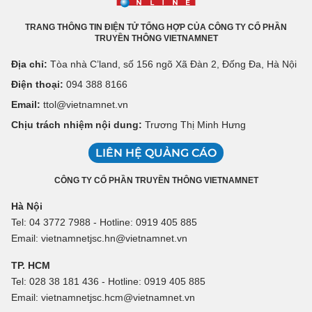
TRANG THÔNG TIN ĐIỆN TỬ TỔNG HỢP CỦA CÔNG TY CỔ PHẦN
TRUYỀN THÔNG VIETNAMNET
Địa chỉ:
Tòa nhà C’land, số 156 ngõ Xã Đàn 2, Đống Đa, Hà Nội
Điện thoại:
094 388 8166
Email:
ttol@vietnamnet.vn
Chịu trách nhiệm nội dung:
Trương Thị Minh Hưng
LIÊN HỆ QUẢNG CÁO
CÔNG TY CỔ PHẦN TRUYỀN THÔNG VIETNAMNET
Hà Nội
Tel: 04 3772 7988 - Hotline: 0919 405 885
Email: vietnamnetjsc.hn@vietnamnet.vn
TP. HCM
Tel: 028 38 181 436 - Hotline: 0919 405 885
Email: vietnamnetjsc.hcm@vietnamnet.vn