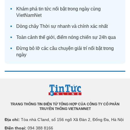
Khám phá
tin tức
nổi bật trong ngày cùng
VietNamNet
Dòng chảy
Thời sự
nhanh và chính xác nhất
Toàn cảnh
thế giới
, điểm nóng chiến sự 24h qua
Đừng bỏ lỡ các câu chuyện
giải trí
nổi bật trong
ngày
TRANG THÔNG TIN ĐIỆN TỬ TỔNG HỢP CỦA CÔNG TY CỔ PHẦN
TRUYỀN THÔNG VIETNAMNET
Địa chỉ:
Tòa nhà C’land, số 156 ngõ Xã Đàn 2, Đống Đa, Hà Nội
Điện thoại:
094 388 8166