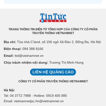
TRANG THÔNG TIN ĐIỆN TỬ TỔNG HỢP CỦA CÔNG TY CỔ PHẦN
TRUYỀN THÔNG VIETNAMNET
Địa chỉ:
Tòa nhà C’land, số 156 ngõ Xã Đàn 2, Đống Đa, Hà Nội
Điện thoại:
094 388 8166
Email:
ttol@vietnamnet.vn
Chịu trách nhiệm nội dung:
Trương Thị Minh Hưng
LIÊN HỆ QUẢNG CÁO
CÔNG TY CỔ PHẦN TRUYỀN THÔNG VIETNAMNET
Hà Nội
Tel: 04 3772 7988 - Hotline: 0919 405 885
Email: vietnamnetjsc.hn@vietnamnet.vn