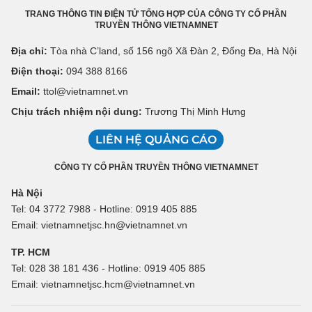
TRANG THÔNG TIN ĐIỆN TỬ TỔNG HỢP CỦA CÔNG TY CỔ PHẦN
TRUYỀN THÔNG VIETNAMNET
Địa chỉ:
Tòa nhà C’land, số 156 ngõ Xã Đàn 2, Đống Đa, Hà Nội
Điện thoại:
094 388 8166
Email:
ttol@vietnamnet.vn
Chịu trách nhiệm nội dung:
Trương Thị Minh Hưng
LIÊN HỆ QUẢNG CÁO
CÔNG TY CỔ PHẦN TRUYỀN THÔNG VIETNAMNET
Hà Nội
Tel: 04 3772 7988 - Hotline: 0919 405 885
Email: vietnamnetjsc.hn@vietnamnet.vn
TP. HCM
Tel: 028 38 181 436 - Hotline: 0919 405 885
Email: vietnamnetjsc.hcm@vietnamnet.vn