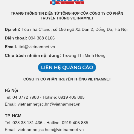
TRANG THÔNG TIN ĐIỆN TỬ TỔNG HỢP CỦA CÔNG TY CỔ PHẦN
TRUYỀN THÔNG VIETNAMNET
Địa chỉ:
Tòa nhà C’land, số 156 ngõ Xã Đàn 2, Đống Đa, Hà Nội
Điện thoại:
094 388 8166
Email:
ttol@vietnamnet.vn
Chịu trách nhiệm nội dung:
Trương Thị Minh Hưng
LIÊN HỆ QUẢNG CÁO
CÔNG TY CỔ PHẦN TRUYỀN THÔNG VIETNAMNET
Hà Nội
Tel: 04 3772 7988 - Hotline: 0919 405 885
Email: vietnamnetjsc.hn@vietnamnet.vn
TP. HCM
Tel: 028 38 181 436 - Hotline: 0919 405 885
Email: vietnamnetjsc.hcm@vietnamnet.vn