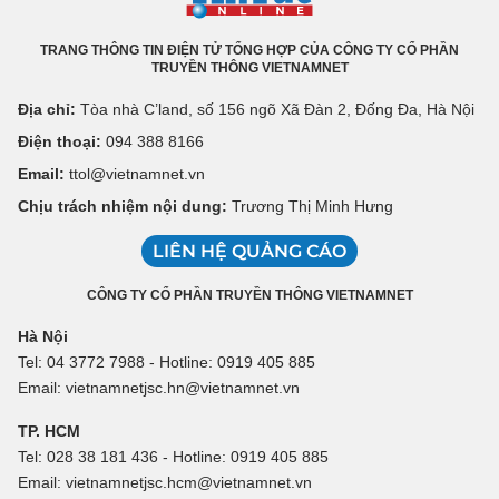
TRANG THÔNG TIN ĐIỆN TỬ TỔNG HỢP CỦA CÔNG TY CỔ PHẦN
TRUYỀN THÔNG VIETNAMNET
Địa chỉ:
Tòa nhà C’land, số 156 ngõ Xã Đàn 2, Đống Đa, Hà Nội
Điện thoại:
094 388 8166
Email:
ttol@vietnamnet.vn
Chịu trách nhiệm nội dung:
Trương Thị Minh Hưng
LIÊN HỆ QUẢNG CÁO
CÔNG TY CỔ PHẦN TRUYỀN THÔNG VIETNAMNET
Hà Nội
Tel: 04 3772 7988 - Hotline: 0919 405 885
Email: vietnamnetjsc.hn@vietnamnet.vn
TP. HCM
Tel: 028 38 181 436 - Hotline: 0919 405 885
Email: vietnamnetjsc.hcm@vietnamnet.vn