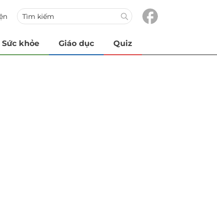
iện
Sức khỏe
Giáo dục
Quiz