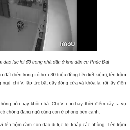
m dao lục lọi đồ trong nhà dân ở khu dân cư Phúc Đạt
o đất (bên trong có hơn 30 triệu đồng tiền tiết kiệm), tên trộm
g ngủ, chị V. lập tức bật dậy đóng cửa và khóa lại rồi lấy điện
chóng bỏ chạy khỏi nhà. Chị V. cho hay, thời điểm xảy ra vụ
đó có chồng đang ngủ cùng con ở phòng bên cạnh.
 vì tên trộm cầm con dao đi lục lọi khắp các phòng. Tên trộm