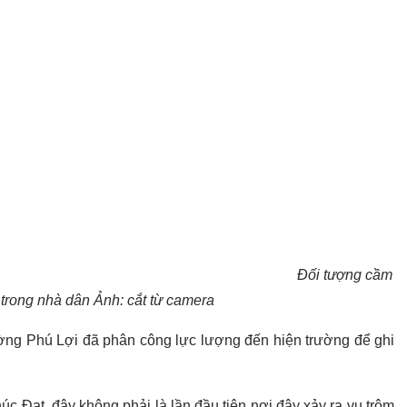
Đối tượng cầm
n trong nhà dân Ảnh: cắt từ camera
ường Phú Lợi đã phân công lực lượng đến hiện trường để ghi
c Đạt, đây không phải là lần đầu tiên nơi đây xảy ra vụ trộm