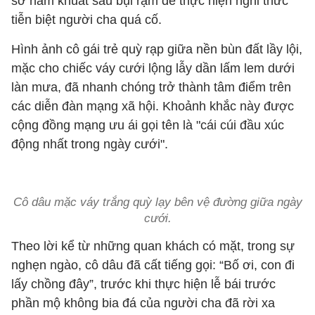
sơ nằm khuất sau bụi rậm để thực hiện nghi thức
tiễn biệt người cha quá cố.
Hình ảnh cô gái trẻ quỳ rạp giữa nền bùn đất lầy lội,
mặc cho chiếc váy cưới lộng lẫy dần lấm lem dưới
làn mưa, đã nhanh chóng trở thành tâm điểm trên
các diễn đàn mạng xã hội. Khoảnh khắc này được
cộng đồng mạng ưu ái gọi tên là "cái cúi đầu xúc
động nhất trong ngày cưới".
Cô dâu mặc váy trắng quỳ lạy bên vệ đường giữa ngày
cưới.
Theo lời kể từ những quan khách có mặt, trong sự
nghẹn ngào, cô dâu đã cất tiếng gọi: “Bố ơi, con đi
lấy chồng đây”, trước khi thực hiện lễ bái trước
phần mộ không bia đá của người cha đã rời xa