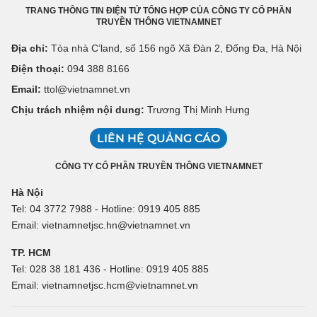
TRANG THÔNG TIN ĐIỆN TỬ TỔNG HỢP CỦA CÔNG TY CỔ PHẦN
TRUYỀN THÔNG VIETNAMNET
Địa chỉ:
Tòa nhà C’land, số 156 ngõ Xã Đàn 2, Đống Đa, Hà Nội
Điện thoại:
094 388 8166
Email:
ttol@vietnamnet.vn
Chịu trách nhiệm nội dung:
Trương Thị Minh Hưng
LIÊN HỆ QUẢNG CÁO
CÔNG TY CỔ PHẦN TRUYỀN THÔNG VIETNAMNET
Hà Nội
Tel: 04 3772 7988 - Hotline: 0919 405 885
Email: vietnamnetjsc.hn@vietnamnet.vn
TP. HCM
Tel: 028 38 181 436 - Hotline: 0919 405 885
Email: vietnamnetjsc.hcm@vietnamnet.vn