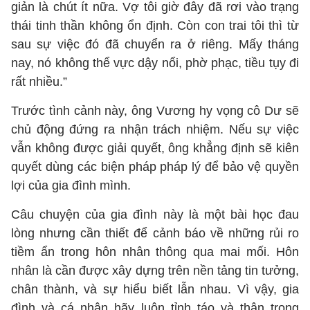
giản là chút ít nữa. Vợ tôi giờ đây đã rơi vào trạng
thái tinh thần không ổn định. Còn con trai tôi thì từ
sau sự việc đó đã chuyển ra ở riêng. Mấy tháng
nay, nó không thể vực dậy nổi, phờ phạc, tiều tụy đi
rất nhiều.”
Trước tình cảnh này, ông Vương hy vọng cô Dư sẽ
chủ động đứng ra nhận trách nhiệm. Nếu sự việc
vẫn không được giải quyết, ông khẳng định sẽ kiên
quyết dùng các biện pháp pháp lý để bảo vệ quyền
lợi của gia đình mình.
Câu chuyện của gia đình này là một bài học đau
lòng nhưng cần thiết để cảnh báo về những rủi ro
tiềm ẩn trong hôn nhân thông qua mai mối. Hôn
nhân là cần được xây dựng trên nền tảng tin tưởng,
chân thành, và sự hiểu biết lẫn nhau. Vì vậy, gia
đình và cá nhân hãy luôn tỉnh táo và thận trọng