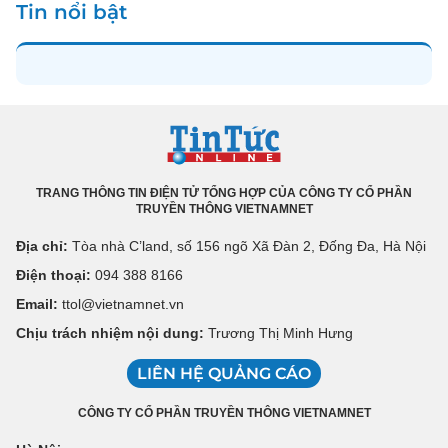
Tin nổi bật
TRANG THÔNG TIN ĐIỆN TỬ TỔNG HỢP CỦA CÔNG TY CỔ PHẦN
TRUYỀN THÔNG VIETNAMNET
Địa chỉ:
Tòa nhà C’land, số 156 ngõ Xã Đàn 2, Đống Đa, Hà Nội
Điện thoại:
094 388 8166
Email:
ttol@vietnamnet.vn
Chịu trách nhiệm nội dung:
Trương Thị Minh Hưng
LIÊN HỆ QUẢNG CÁO
CÔNG TY CỔ PHẦN TRUYỀN THÔNG VIETNAMNET