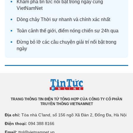
Khám phá
tin tức
nổi bật trong ngày cùng
VietNamNet
Dòng chảy
Thời sự
nhanh và chính xác nhất
Toàn cảnh
thế giới
, điểm nóng chiến sự 24h qua
Đừng bỏ lỡ các câu chuyện
giải trí
nổi bật trong
ngày
TRANG THÔNG TIN ĐIỆN TỬ TỔNG HỢP CỦA CÔNG TY CỔ PHẦN
TRUYỀN THÔNG VIETNAMNET
Địa chỉ:
Tòa nhà C’land, số 156 ngõ Xã Đàn 2, Đống Đa, Hà Nội
Điện thoại:
094 388 8166
Email:
ttol@vietnamnet.vn