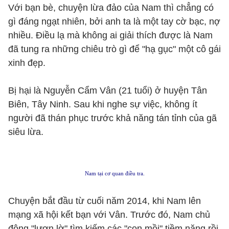
Với bạn bè, chuyện lừa đảo của Nam thì chẳng có
gì đáng ngạt nhiên, bởi anh ta là một tay cờ bạc, nợ
nhiều. Điều lạ mà không ai giải thích được là Nam
đã tung ra những chiêu trò gì để "hạ gục" một cô gái
xinh đẹp.
Bị hại là Nguyễn Cẩm Vân (21 tuổi) ở huyện Tân
Biên, Tây Ninh. Sau khi nghe sự việc, không ít
người đã thán phục trước khả năng tán tỉnh của gã
siêu lừa.
Nam tại cơ quan điều tra.
Chuyện bắt đầu từ cuối năm 2014, khi Nam lên
mạng xã hội kết bạn với Vân. Trước đó, Nam chủ
động "lượn lờ" tìm kiếm các "con mồi" tiềm năng rồi