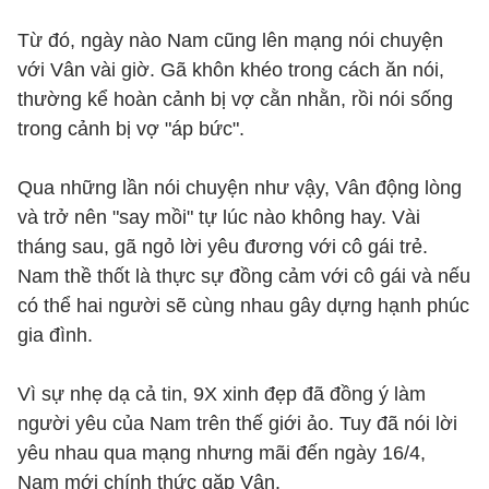
Từ đó, ngày nào Nam cũng lên mạng nói chuyện
với Vân vài giờ. Gã khôn khéo trong cách ăn nói,
thường kể hoàn cảnh bị vợ cằn nhằn, rồi nói sống
trong cảnh bị vợ "áp bức".
Qua những lần nói chuyện như vậy, Vân động lòng
và trở nên "say mồi" tự lúc nào không hay. Vài
tháng sau, gã ngỏ lời yêu đương với cô gái trẻ.
Nam thề thốt là thực sự đồng cảm với cô gái và nếu
có thể hai người sẽ cùng nhau gây dựng hạnh phúc
gia đình.
Vì sự nhẹ dạ cả tin, 9X xinh đẹp đã đồng ý làm
người yêu của Nam trên thế giới ảo. Tuy đã nói lời
yêu nhau qua mạng nhưng mãi đến ngày 16/4,
Nam mới chính thức gặp Vân.