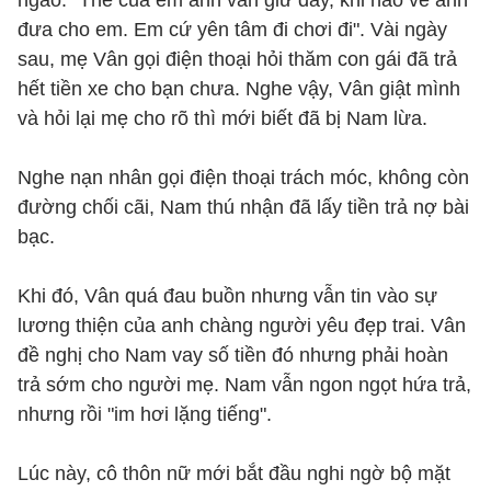
ngào: "Thẻ của em anh vẫn giữ đây, khi nào về anh
đưa cho em. Em cứ yên tâm đi chơi đi". Vài ngày
sau, mẹ Vân gọi điện thoại hỏi thăm con gái đã trả
hết tiền xe cho bạn chưa. Nghe vậy, Vân giật mình
và hỏi lại mẹ cho rõ thì mới biết đã bị Nam lừa.
Nghe nạn nhân gọi điện thoại trách móc, không còn
đường chối cãi, Nam thú nhận đã lấy tiền trả nợ bài
bạc.
Khi đó, Vân quá đau buồn nhưng vẫn tin vào sự
lương thiện của anh chàng người yêu đẹp trai. Vân
đề nghị cho Nam vay số tiền đó nhưng phải hoàn
trả sớm cho người mẹ. Nam vẫn ngon ngọt hứa trả,
nhưng rồi "im hơi lặng tiếng".
Lúc này, cô thôn nữ mới bắt đầu nghi ngờ bộ mặt