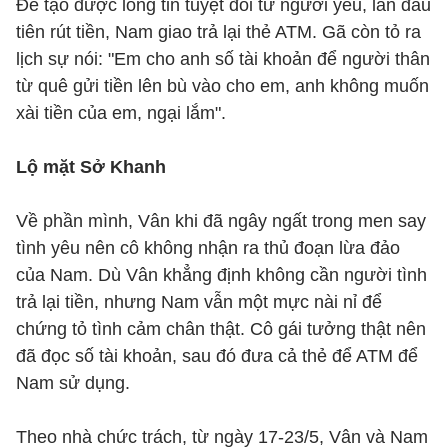
Để tạo được lòng tin tuyệt đối từ người yêu, lần đầu
tiên rút tiền, Nam giao trả lại thẻ ATM. Gã còn tỏ ra
lịch sự nói: "Em cho anh số tài khoản để người thân
từ quê gửi tiền lên bù vào cho em, anh không muốn
xài tiền của em, ngại lắm".
Lộ mặt Sở Khanh
Về phần mình, Vân khi đã ngây ngất trong men say
tình yêu nên cô không nhận ra thủ đoạn lừa đảo
của Nam. Dù Vân khẳng định không cần người tình
trả lại tiền, nhưng Nam vẫn một mực nài nỉ để
chứng tỏ tình cảm chân thật. Cô gái tưởng thật nên
đã đọc số tài khoản, sau đó đưa cả thẻ để ATM để
Nam sử dụng.
Theo nhà chức trách, từ ngày 17-23/5, Vân và Nam