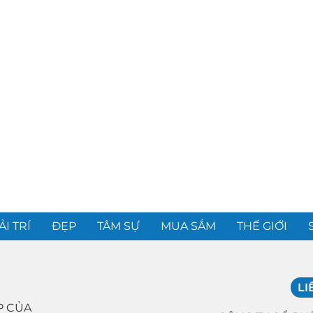
ẢI TRÍ
ĐẸP
TÂM SỰ
MUA SẮM
THẾ GIỚI
LI
P CỦA