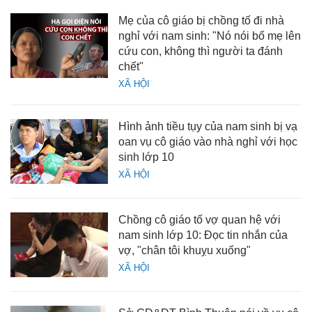
Mẹ của cô giáo bị chồng tố đi nhà
nghỉ với nam sinh: "Nó nói bố mẹ lên
cứu con, không thì người ta đánh
chết"
XÃ HỘI
Hình ảnh tiều tụy của nam sinh bị vạ
oan vụ cô giáo vào nhà nghỉ với học
sinh lớp 10
XÃ HỘI
Chồng cô giáo tố vợ quan hệ với
nam sinh lớp 10: Đọc tin nhắn của
vợ, "chân tôi khuỵu xuống"
XÃ HỘI