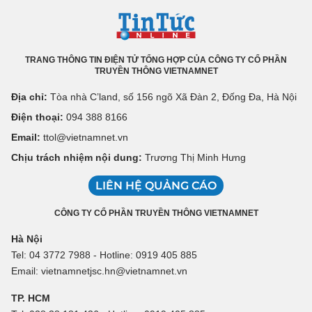
TRANG THÔNG TIN ĐIỆN TỬ TỔNG HỢP CỦA CÔNG TY CỔ PHẦN
TRUYỀN THÔNG VIETNAMNET
Địa chỉ:
Tòa nhà C’land, số 156 ngõ Xã Đàn 2, Đống Đa, Hà Nội
Điện thoại:
094 388 8166
Email:
ttol@vietnamnet.vn
Chịu trách nhiệm nội dung:
Trương Thị Minh Hưng
LIÊN HỆ QUẢNG CÁO
CÔNG TY CỔ PHẦN TRUYỀN THÔNG VIETNAMNET
Hà Nội
Tel: 04 3772 7988 - Hotline: 0919 405 885
Email: vietnamnetjsc.hn@vietnamnet.vn
TP. HCM