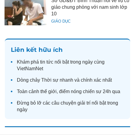
Sở GD&ĐT Bình Thuận nói về vụ cô
giáo chung phòng với nam sinh lớp
10
GIÁO DỤC
Liên kết hữu ích
Khám phá
tin tức
nổi bật trong ngày cùng
VietNamNet
Dòng chảy
Thời sự
nhanh và chính xác nhất
Toàn cảnh
thế giới
, điểm nóng chiến sự 24h qua
Đừng bỏ lỡ các câu chuyện
giải trí
nổi bật trong
ngày