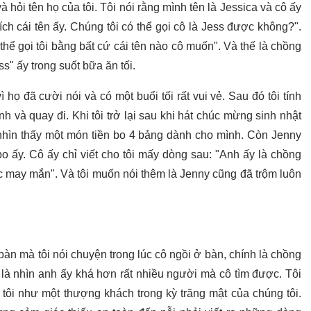
ỏi tên họ của tôi. Tôi nói rằng mình tên là Jessica và cô ấy
hích cái tên ấy. Chúng tôi có thể gọi cô là Jess được không?".
 thể gọi tôi bằng bất cứ cái tên nào cô muốn". Và thế là chồng
ess" ấy trong suốt bữa ăn tối.
ọ đã cười nói và có một buổi tối rất vui vẻ. Sau đó tôi tính
nh và quay đi. Khi tôi trở lại sau khi hát chúc mừng sinh nhật
 nhìn thấy một món tiền bo 4 bảng dành cho mình. Còn Jenny
bo ấy. Cô ấy chỉ viết cho tôi mấy dòng sau: "Anh ấy là chồng
úc may mắn". Và tôi muốn nói thêm là Jenny cũng đã trộm luôn
àn mà tôi nói chuyện trong lúc cô ngồi ở bàn, chính là chồng
i là nhìn anh ấy khá hơn rất nhiều người mà cô tìm được. Tôi
tôi như một thượng khách trong kỳ trăng mật của chúng tôi.