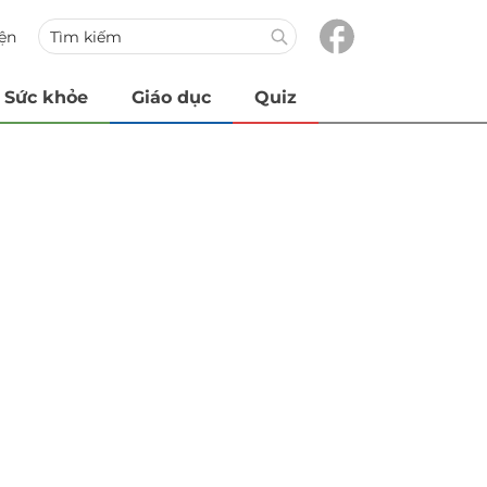
iện
Sức khỏe
Giáo dục
Quiz