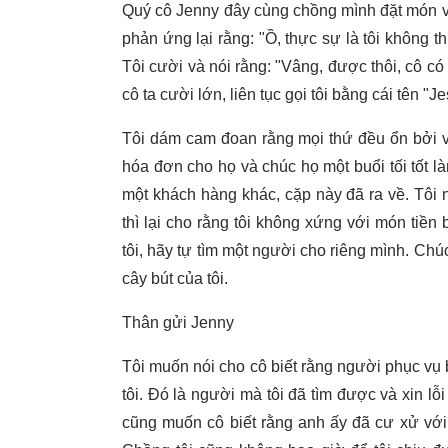
Quý cô Jenny đây cùng chồng mình đặt món và h
phản ứng lại rằng: "Ồ, thực sự là tôi không t
Tôi cười và nói rằng: "Vâng, được thôi, cô có
cô ta cười lớn, liên tục gọi tôi bằng cái tên "J
Tôi dám cam đoan rằng mọi thứ đều ổn bởi vì h
hóa đơn cho họ và chúc họ một buổi tối tốt là
một khách hàng khác, cặp này đã ra về. Tôi
thì lại cho rằng tôi không xứng với món tiền 
tôi, hãy tự tìm một người cho riêng mình. Ch
cây bút của tôi.
Thân gửi Jenny
Tôi muốn nói cho cô biết rằng người phục vụ b
tôi. Đó là người mà tôi đã tìm được và xin lỗ
cũng muốn cô biết rằng anh ấy đã cư xử với 