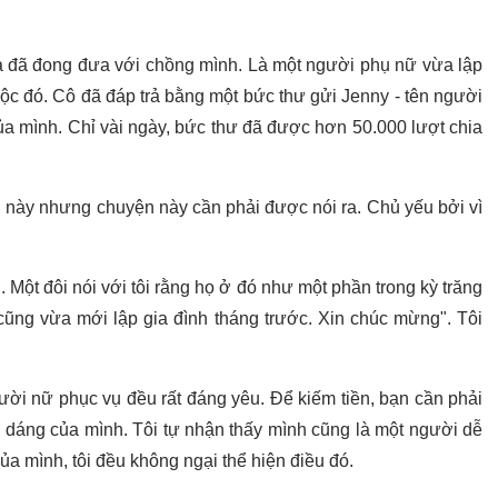
ca đã đong đưa với chồng mình. Là một người phụ nữ vừa lập
uộc đó. Cô đã đáp trả bằng một bức thư gửi Jenny - tên người
a mình. Chỉ vài ngày, bức thư đã được hơn 50.000 lượt chia
h này nhưng chuyện này cần phải được nói ra. Chủ yếu bởi vì
. Một đôi nói với tôi rằng họ ở đó như một phần trong kỳ trăng
i cũng vừa mới lập gia đình tháng trước. Xin chúc mừng". Tôi
ời nữ phục vụ đều rất đáng yêu. Để kiếm tiền, bạn cần phải
n dáng của mình. Tôi tự nhận thấy mình cũng là một người dễ
a mình, tôi đều không ngại thể hiện điều đó.