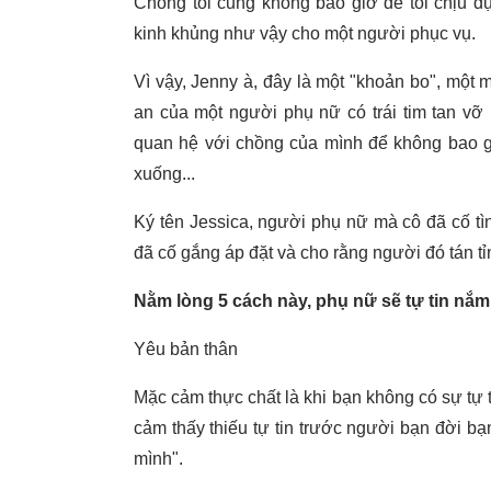
Chồng tôi cũng không bao giờ để tôi chịu đ
kinh khủng như vậy cho một người phục vụ.
Vì vậy, Jenny à, đây là một "khoản bo", một
an của một người phụ nữ có trái tim tan vỡ
quan hệ với chồng của mình để không bao g
xuống...
Ký tên Jessica, người phụ nữ mà cô đã cố tì
đã cố gắng áp đặt và cho rằng người đó tán t
Nằm lòng 5 cách này, phụ nữ sẽ tự tin nắ
Yêu bản thân
Mặc cảm thực chất là khi bạn không có sự tự t
cảm thấy thiếu tự tin trước người bạn đời bạn
mình".