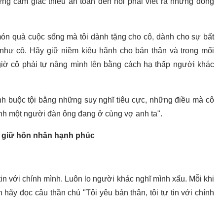
ựng cảm giác thiếu an toàn đến nỗi phải viết ra những dòng
 món quà cuộc sống mà tôi dành tặng cho cô, dành cho sự bất
 như cô. Hãy giữ niềm kiêu hãnh cho bản thân và trong mối
iờ cô phải tự nâng mình lên bằng cách hạ thấp người khác
nh buộc tội bằng những suy nghĩ tiêu cực, những điều mà cô
ỉnh một người đàn ông đang ở cùng vợ anh ta".
m giữ hôn nhân hạnh phúc
in với chính mình. Luôn lo người khác nghĩ mình xấu. Mỗi khi
 hãy đọc câu thần chú "Tôi yêu bản thân, tôi tự tin với chính