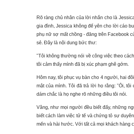
Rõ ràng chủ nhân của lời nhắn cho là Jessi
gia đình, Jessica không để yên cho lời cáo b
phụ nữ sợ mất chồng - đăng trên Facebook củ
sẻ. Đây là nội dung bức thư:
"Tôi không thường nói về công việc theo các
tôi cảm thấy mình đã bị xúc phạm ghê gớm.
Hôm nay, tôi phục vụ bàn cho 4 người, hai đôi
mật của mình. Tôi đã trả lời họ rằng: "Ôi, tô
dám chắc là họ nghe rõ những điều tôi nói.
Vâng, như mọi người đều biết đấy, những ngư
biết cách làm việc tử tế và chứng tỏ sự duyê
mến và hài hước. Với tất cả mọi khách hàng củ