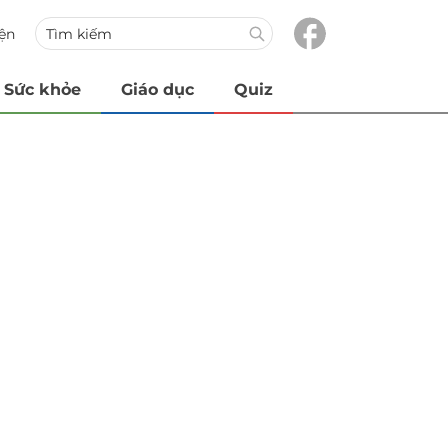
iện
Sức khỏe
Giáo dục
Quiz