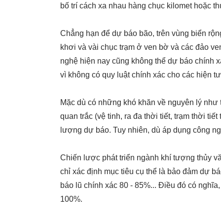
bố trí cách xa nhau hàng chục kilomet hoặc t
Chẳng hạn để dự báo bão, trên vùng biển rộng
khơi và vài chục trạm ở ven bờ và các đảo ve
nghệ hiện nay cũng không thể dự báo chính xá
vì không có quy luật chính xác cho các hiện t
Mặc dù có những khó khăn về nguyên lý như tr
quan trắc (vệ tinh, ra đa thời tiết, trạm thời 
lượng dự báo. Tuy nhiên, dù áp dụng công nghệ
Chiến lược phát triển ngành khí tượng thủy
chỉ xác định mục tiêu cụ thể là bảo đảm dự bá
báo lũ chính xác 80 - 85%... Điều đó có nghĩ
100%.