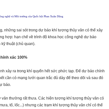
ông nghệ và Môi trường của Quốc hội Phan Xuân Dũng
g, những sai sót trong dự báo khí tượng thủy văn có thể xảy
ường hợp: hạn chế về trình độ khoa học công nghệ dự báo
 kỹ thuật (chủ quan).
chính xác 100%
trình xảy ra trong khí quyển hết sức phức tạp. Để dự báo chính
hết cần có mạng lưới quan trắc đủ dày để theo dõi và sau đó
ự báo.
y văn thường rất thưa. Các hiện tượng khí tượng thủy văn có
ưa, tố, lốc...) nhưng các trạm khí tượng thủy văn chỉ có thể