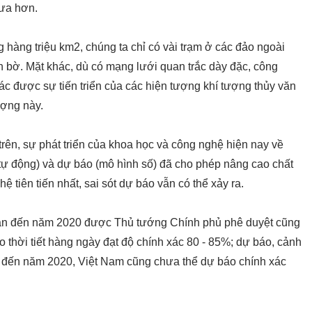
hưa hơn.
 hàng triệu km2, chúng ta chỉ có vài trạm ở các đảo ngoài
n bờ. Mặt khác, dù có mạng lưới quan trắc dày đặc, công
c được sự tiến triển của các hiện tượng khí tượng thủy văn
ượng này.
ên, sự phát triển của khoa học và công nghệ hiện nay về
tiết tự động) và dự báo (mô hình số) đã cho phép nâng cao chất
 tiên tiến nhất, sai sót dự báo vẫn có thể xảy ra.
 văn đến năm 2020 được Thủ tướng Chính phủ phê duyệt cũng
o thời tiết hàng ngày đạt độ chính xác 80 - 85%; dự báo, cảnh
a, đến năm 2020, Việt Nam cũng chưa thể dự báo chính xác