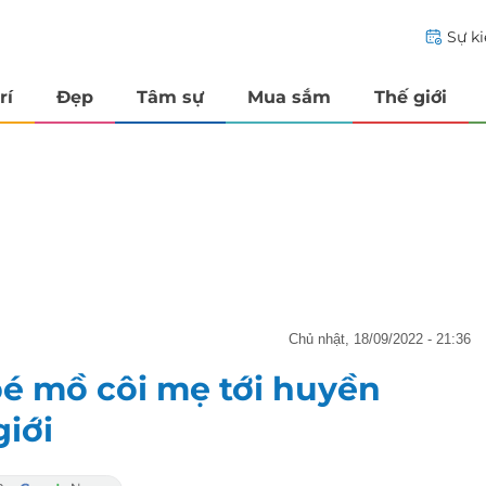
Sự k
rí
Đẹp
Tâm sự
Mua sắm
Thế giới
chủ nhật, 18/09/2022 - 21:36
bé mồ côi mẹ tới huyền
giới