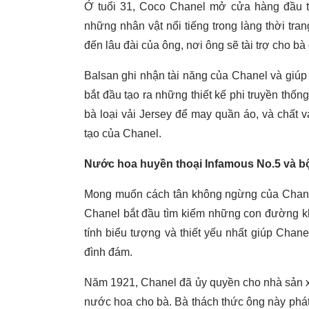
Ở tuổi 31, Coco Chanel mở cửa hàng đầu ti
những nhân vật nổi tiếng trong làng thời tra
đến lâu đài của ông, nơi ông sẽ tài trợ cho bà 
Balsan ghi nhận tài năng của Chanel và giú
bắt đầu tạo ra những thiết kế phi truyền th
bà loại vải Jersey để may quần áo, và chất v
tạo của Chanel.
Nước hoa huyền thoại Infamous No.5 và bộ
Mong muốn cách tân không ngừng của Chanel 
Chanel bắt đầu tìm kiếm những con đường kh
tính biểu tượng và thiết yếu nhất giúp Chan
đình đám.
Năm 1921, Chanel đã ủy quyền cho nhà sản x
nước hoa cho bà. Bà thách thức ông này phát