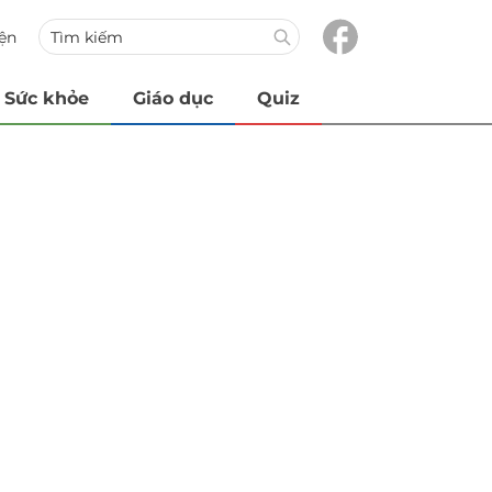
iện
Sức khỏe
Giáo dục
Quiz