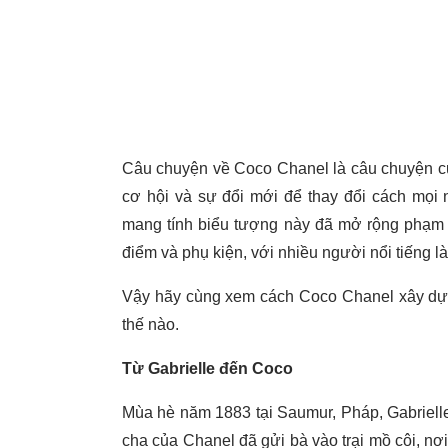
Câu chuyện về Coco Chanel là câu chuyện của
cơ hội và sự đổi mới để thay đổi cách mọi 
mang tính biểu tượng này đã mở rộng phạm vi
điểm và phụ kiện, với nhiều người nổi tiếng l
Vậy hãy cùng xem cách Coco Chanel xây dựng
thế nào.
Từ Gabrielle đến Coco
Mùa hè năm 1883 tại Saumur, Pháp, Gabriell
cha của Chanel đã gửi bà vào trại mồ côi, n