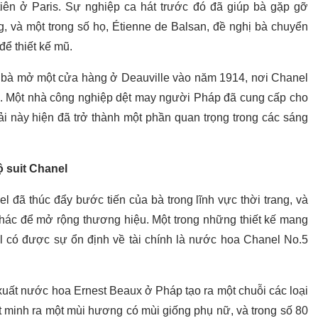
ên ở Paris. Sự nghiệp ca hát trước đó đã giúp bà gặp gỡ
ng, và một trong số họ, Étienne de Balsan, đề nghị bà chuyển
để thiết kế mũ.
p bà mở một cửa hàng ở Deauville vào năm 1914, nơi Chanel
ống. Một nhà công nghiệp dệt may người Pháp đã cung cấp cho
ải này hiện đã trở thành một phần quan trọng trong các sáng
 suit Chanel
đã thúc đẩy bước tiến của bà trong lĩnh vực thời trang, và
ác để mở rộng thương hiệu. Một trong những thiết kế mang
el có được sự ổn định về tài chính là nước hoa Chanel No.5
uất nước hoa Ernest Beaux ở Pháp tạo ra một chuỗi các loại
 minh ra một mùi hương có mùi giống phụ nữ, và trong số 80