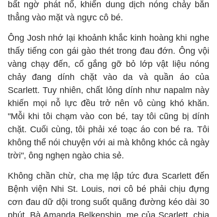
bất ngờ phát nổ, khiến dung dịch nóng chảy bắn
thẳng vào mặt và ngực cô bé.
Ông Josh nhớ lại khoảnh khắc kinh hoàng khi nghe
thấy tiếng con gái gào thét trong đau đớn. Ông vội
vàng chạy đến, cố gắng gỡ bỏ lớp vật liệu nóng
chảy đang dính chặt vào da và quần áo của
Scarlett. Tuy nhiên, chất lỏng dính như napalm này
khiến mọi nỗ lực đều trở nên vô cùng khó khăn.
"Mỗi khi tôi chạm vào con bé, tay tôi cũng bị dính
chặt. Cuối cùng, tôi phải xé toạc áo con bé ra. Tôi
không thể nói chuyện với ai mà không khóc cả ngày
trời", ông nghẹn ngào chia sẻ.
Không chần chừ, cha mẹ lập tức đưa Scarlett đến
Bệnh viện Nhi St. Louis, nơi cô bé phải chịu đựng
cơn đau dữ dội trong suốt quãng đường kéo dài 30
phút. Bà Amanda Belkenship, mẹ của Scarlett, chia