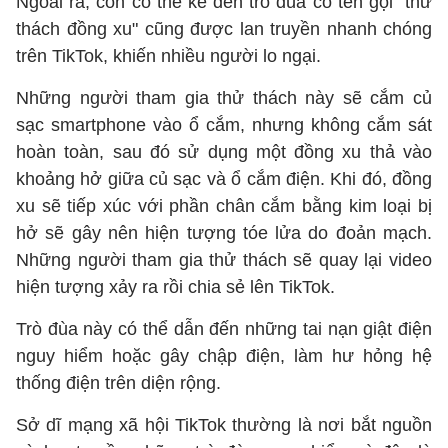
Ngoài ra, còn có thể kể đến trò đùa có tên gọi "thử
thách đồng xu" cũng được lan truyền nhanh chóng
trên TikTok, khiến nhiều người lo ngại.
Những người tham gia thử thách này sẽ cắm củ
sạc smartphone vào ổ cắm, nhưng không cắm sát
hoàn toàn, sau đó sử dụng một đồng xu thả vào
khoảng hở giữa củ sạc và ổ cắm điện. Khi đó, đồng
xu sẽ tiếp xúc với phần chân cắm bằng kim loại bị
hở sẽ gây nên hiện tượng tóe lửa do đoản mạch.
Những người tham gia thử thách sẽ quay lại video
hiện tượng xảy ra rồi chia sẻ lên TikTok.
Trò đùa này có thể dẫn đến những tai nạn giật điện
nguy hiểm hoặc gây chập điện, làm hư hỏng hệ
thống điện trên diện rộng.
Sở dĩ mạng xã hội TikTok thường là nơi bắt nguồn