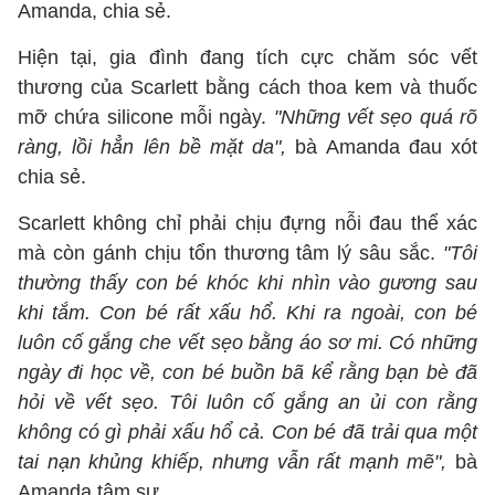
Amanda, chia sẻ.
Hiện tại, gia đình đang tích cực chăm sóc vết
thương của Scarlett bằng cách thoa kem và thuốc
mỡ chứa silicone mỗi ngày.
"Những vết sẹo quá rõ
ràng, lồi hẳn lên bề mặt da",
bà Amanda đau xót
chia sẻ.
Scarlett không chỉ phải chịu đựng nỗi đau thể xác
mà còn gánh chịu tổn thương tâm lý sâu sắc.
"Tôi
thường thấy con bé khóc khi nhìn vào gương sau
khi tắm. Con bé rất xấu hổ. Khi ra ngoài, con bé
luôn cố gắng che vết sẹo bằng áo sơ mi. Có những
ngày đi học về, con bé buồn bã kể rằng bạn bè đã
hỏi về vết sẹo. Tôi luôn cố gắng an ủi con rằng
không có gì phải xấu hổ cả. Con bé đã trải qua một
tai nạn khủng khiếp, nhưng vẫn rất mạnh mẽ",
bà
Amanda tâm sự.