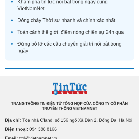
Khám phá
tin tức
nổi bật trong ngày cùng
VietNamNet
Dòng chảy
Thời sự
nhanh và chính xác nhất
Toàn cảnh
thế giới
, điểm nóng chiến sự 24h qua
Đừng bỏ lỡ các câu chuyện
giải trí
nổi bật trong
ngày
TRANG THÔNG TIN ĐIỆN TỬ TỔNG HỢP CỦA CÔNG TY CỔ PHẦN
TRUYỀN THÔNG VIETNAMNET
Địa chỉ:
Tòa nhà C’land, số 156 ngõ Xã Đàn 2, Đống Đa, Hà Nội
Điện thoại:
094 388 8166
Email:
ttol@vietnamnet.vn