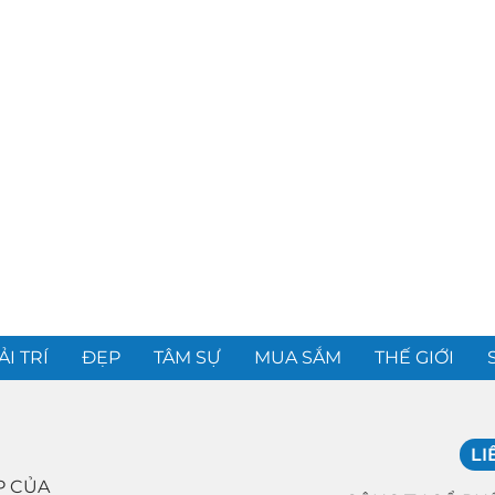
ẢI TRÍ
ĐẸP
TÂM SỰ
MUA SẮM
THẾ GIỚI
LI
P CỦA