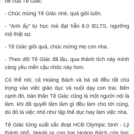
nể của Tê Giác:
- Chúc mừng Tê Giác nhé, quá giỏi luôn.
- "Anh ấy" tự học mà đạt hẳn 8.0 IELTS, ngưỡng
mộ thật sự.
- Tê Giác giỏi quá, chúc mừng mẹ con nha.
- Theo dõi Tê Giác đã lâu, qua thành tích này mình
càng yêu mến cậu nhóc này hơn.
Có thể nói, cả Hoàng Bách và bà xã đều rất chú
trọng vào việc giáo dục và nuôi dạy con trai. Bên
cạnh đó, bản thân Tê Giác cũng là một người nói là
làm, khi đã quyết tâm làm gì đều làm cho tới cùng,
dù đó là việc nhỏ như tập thể dục hay làm việc nhà.
Tê Giác từng xuất sắc đoạt HCB Olympic Sinh - Lý
thành phố. Ngoài ra con trai Hoàng Bách còn học