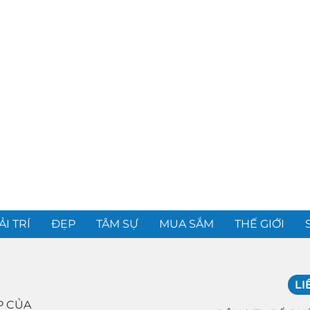
ẢI TRÍ
ĐẸP
TÂM SỰ
MUA SẮM
THẾ GIỚI
LI
P CỦA