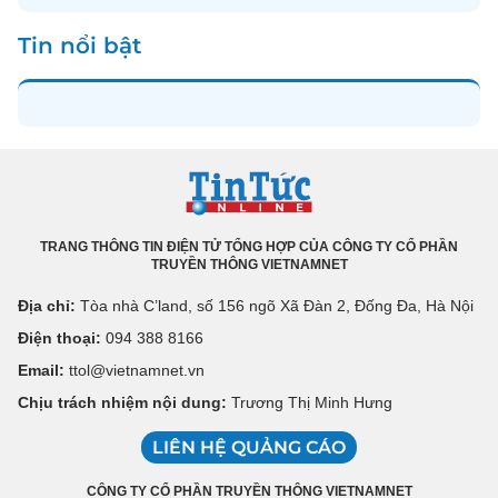
Tin nổi bật
TRANG THÔNG TIN ĐIỆN TỬ TỔNG HỢP CỦA CÔNG TY CỔ PHẦN
TRUYỀN THÔNG VIETNAMNET
Địa chỉ:
Tòa nhà C’land, số 156 ngõ Xã Đàn 2, Đống Đa, Hà Nội
Điện thoại:
094 388 8166
Email:
ttol@vietnamnet.vn
Chịu trách nhiệm nội dung:
Trương Thị Minh Hưng
LIÊN HỆ QUẢNG CÁO
CÔNG TY CỔ PHẦN TRUYỀN THÔNG VIETNAMNET