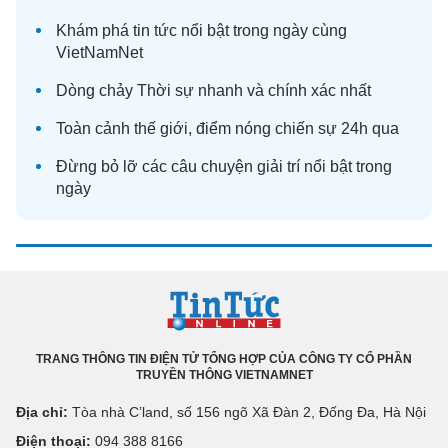
Khám phá
tin tức
nổi bật trong ngày cùng
VietNamNet
Dòng chảy
Thời sự
nhanh và chính xác nhất
Toàn cảnh
thế giới
, điểm nóng chiến sự 24h qua
Đừng bỏ lỡ các câu chuyện
giải trí
nổi bật trong
ngày
TRANG THÔNG TIN ĐIỆN TỬ TỔNG HỢP CỦA CÔNG TY CỔ PHẦN
TRUYỀN THÔNG VIETNAMNET
Địa chỉ:
Tòa nhà C’land, số 156 ngõ Xã Đàn 2, Đống Đa, Hà Nội
Điện thoại:
094 388 8166