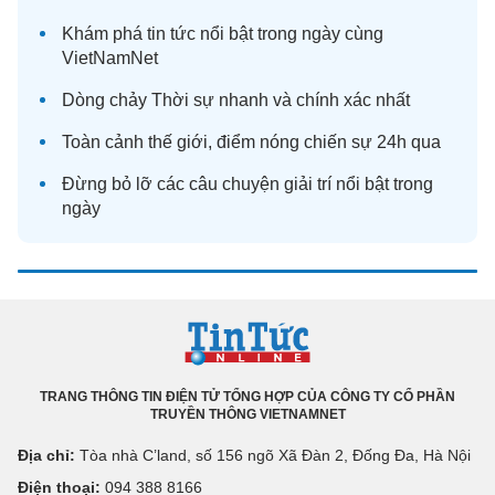
Khám phá
tin tức
nổi bật trong ngày cùng
VietNamNet
Dòng chảy
Thời sự
nhanh và chính xác nhất
Toàn cảnh
thế giới
, điểm nóng chiến sự 24h qua
Đừng bỏ lỡ các câu chuyện
giải trí
nổi bật trong
ngày
TRANG THÔNG TIN ĐIỆN TỬ TỔNG HỢP CỦA CÔNG TY CỔ PHẦN
TRUYỀN THÔNG VIETNAMNET
Địa chỉ:
Tòa nhà C’land, số 156 ngõ Xã Đàn 2, Đống Đa, Hà Nội
Điện thoại:
094 388 8166