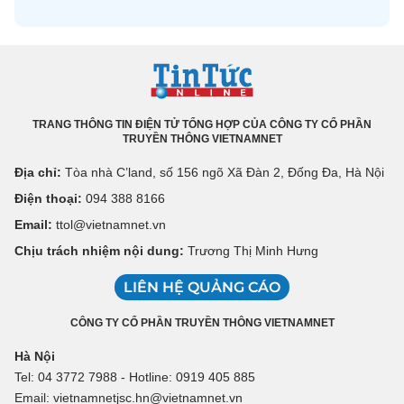
TRANG THÔNG TIN ĐIỆN TỬ TỔNG HỢP CỦA CÔNG TY CỔ PHẦN
TRUYỀN THÔNG VIETNAMNET
Địa chỉ:
Tòa nhà C’land, số 156 ngõ Xã Đàn 2, Đống Đa, Hà Nội
Điện thoại:
094 388 8166
Email:
ttol@vietnamnet.vn
Chịu trách nhiệm nội dung:
Trương Thị Minh Hưng
LIÊN HỆ QUẢNG CÁO
CÔNG TY CỔ PHẦN TRUYỀN THÔNG VIETNAMNET
Hà Nội
Tel: 04 3772 7988 - Hotline: 0919 405 885
Email: vietnamnetjsc.hn@vietnamnet.vn