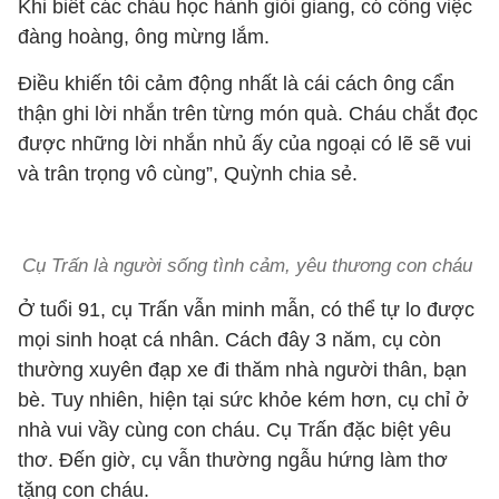
Khi biết các cháu học hành giỏi giang, có công việc
đàng hoàng, ông mừng lắm.
Điều khiến tôi cảm động nhất là cái cách ông cẩn
thận ghi lời nhắn trên từng món quà. Cháu chắt đọc
được những lời nhắn nhủ ấy của ngoại có lẽ sẽ vui
và trân trọng vô cùng”, Quỳnh chia sẻ.
Cụ Trấn là người sống tình cảm, yêu thương con cháu
Ở tuổi 91, cụ Trấn vẫn minh mẫn, có thể tự lo được
mọi sinh hoạt cá nhân. Cách đây 3 năm, cụ còn
thường xuyên đạp xe đi thăm nhà người thân, bạn
bè. Tuy nhiên, hiện tại sức khỏe kém hơn, cụ chỉ ở
nhà vui vầy cùng con cháu. Cụ Trấn đặc biệt yêu
thơ. Đến giờ, cụ vẫn thường ngẫu hứng làm thơ
tặng con cháu.