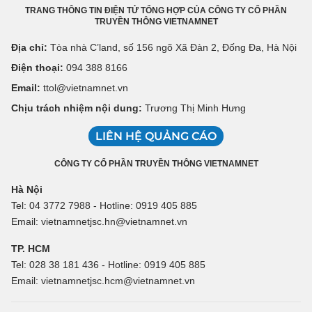
TRANG THÔNG TIN ĐIỆN TỬ TỔNG HỢP CỦA CÔNG TY CỔ PHẦN
TRUYỀN THÔNG VIETNAMNET
Địa chỉ:
Tòa nhà C’land, số 156 ngõ Xã Đàn 2, Đống Đa, Hà Nội
Điện thoại:
094 388 8166
Email:
ttol@vietnamnet.vn
Chịu trách nhiệm nội dung:
Trương Thị Minh Hưng
LIÊN HỆ QUẢNG CÁO
CÔNG TY CỔ PHẦN TRUYỀN THÔNG VIETNAMNET
Hà Nội
Tel: 04 3772 7988 - Hotline: 0919 405 885
Email: vietnamnetjsc.hn@vietnamnet.vn
TP. HCM
Tel: 028 38 181 436 - Hotline: 0919 405 885
Email: vietnamnetjsc.hcm@vietnamnet.vn