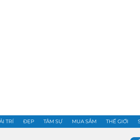
ẢI TRÍ
ĐẸP
TÂM SỰ
MUA SẮM
THẾ GIỚI