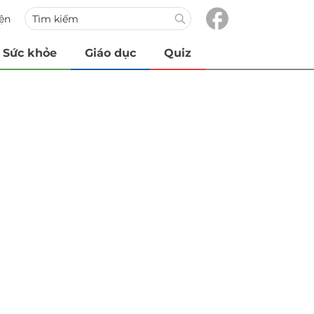
iện
Sức khỏe
Giáo dục
Quiz