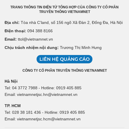
TRANG THÔNG TIN ĐIỆN TỬ TỔNG HỢP CỦA CÔNG TY CỔ PHẦN
TRUYỀN THÔNG VIETNAMNET
Địa chỉ:
Tòa nhà C’land, số 156 ngõ Xã Đàn 2, Đống Đa, Hà Nội
Điện thoại:
094 388 8166
Email:
ttol@vietnamnet.vn
Chịu trách nhiệm nội dung:
Trương Thị Minh Hưng
LIÊN HỆ QUẢNG CÁO
CÔNG TY CỔ PHẦN TRUYỀN THÔNG VIETNAMNET
Hà Nội
Tel: 04 3772 7988 - Hotline: 0919 405 885
Email: vietnamnetjsc.hn@vietnamnet.vn
TP. HCM
Tel: 028 38 181 436 - Hotline: 0919 405 885
Email: vietnamnetjsc.hcm@vietnamnet.vn