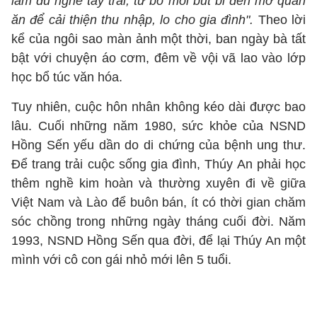
làm đủ nghề tay trái, từ bỏ mối bút bi đến mở quán
ăn để cải thiện thu nhập, lo cho gia đình".
Theo lời
kể của ngôi sao màn ảnh một thời, ban ngày bà tất
bật với chuyện áo cơm, đêm về vội vã lao vào lớp
học bổ túc văn hóa.
Tuy nhiên, cuộc hôn nhân không kéo dài được bao
lâu. Cuối những năm 1980, sức khỏe của NSND
Hồng Sến yếu dần do di chứng của bệnh ung thư.
Để trang trải cuộc sống gia đình, Thúy An phải học
thêm nghề kim hoàn và thường xuyên đi về giữa
Việt Nam và Lào để buôn bán, ít có thời gian chăm
sóc chồng trong những ngày tháng cuối đời. Năm
1993, NSND Hồng Sến qua đời, để lại Thúy An một
mình với cô con gái nhỏ mới lên 5 tuổi.