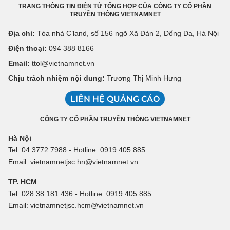
TRANG THÔNG TIN ĐIỆN TỬ TỔNG HỢP CỦA CÔNG TY CỔ PHẦN
TRUYỀN THÔNG VIETNAMNET
Địa chỉ:
Tòa nhà C’land, số 156 ngõ Xã Đàn 2, Đống Đa, Hà Nội
Điện thoại:
094 388 8166
Email:
ttol@vietnamnet.vn
Chịu trách nhiệm nội dung:
Trương Thị Minh Hưng
LIÊN HỆ QUẢNG CÁO
CÔNG TY CỔ PHẦN TRUYỀN THÔNG VIETNAMNET
Hà Nội
Tel: 04 3772 7988 - Hotline: 0919 405 885
Email: vietnamnetjsc.hn@vietnamnet.vn
TP. HCM
Tel: 028 38 181 436 - Hotline: 0919 405 885
Email: vietnamnetjsc.hcm@vietnamnet.vn