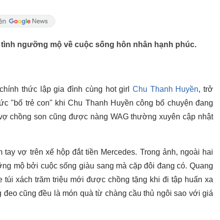
 tình ngưỡng mộ về cuộc sống hôn nhân hạnh phúc.
hính thức lập gia đình cùng hot girl
Chu Thanh Huyền
, trở
hức "bố trẻ con" khi Chu Thanh Huyền công bố chuyện đang
p vợ chồng son cũng được nàng WAG thường xuyên cập nhật
tay vợ trên xế hộp đắt tiền Mercedes. Trong ảnh, ngoài hai
ưỡng mộ bởi cuộc sống giàu sang mà cặp đôi đang có. Quang
 túi xách trăm triệu mới được chồng tặng khi đi tập huấn xa
g đeo cũng đều là món quà từ chàng cầu thủ ngôi sao với giá