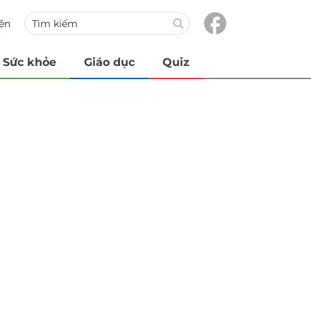
iện
Sức khỏe
Giáo dục
Quiz