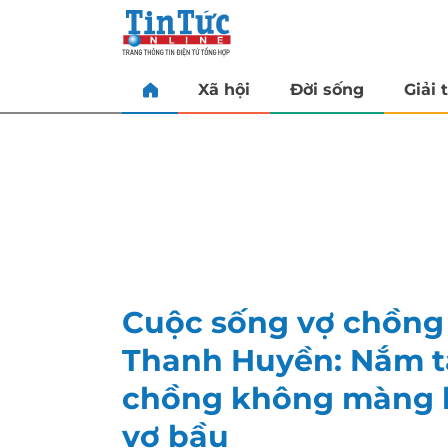
Xã hội
Đời sống
Giải t
Cuộc sống vợ chồng
Thanh Huyền: Nắm t
chồng không màng h
vợ bầu