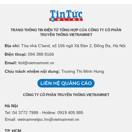
TRANG THÔNG TIN ĐIỆN TỬ TỔNG HỢP CỦA CÔNG TY CỔ PHẦN
TRUYỀN THÔNG VIETNAMNET
Địa chỉ:
Tòa nhà C’land, số 156 ngõ Xã Đàn 2, Đống Đa, Hà Nội
Điện thoại:
094 388 8166
Email:
ttol@vietnamnet.vn
Chịu trách nhiệm nội dung:
Trương Thị Minh Hưng
LIÊN HỆ QUẢNG CÁO
CÔNG TY CỔ PHẦN TRUYỀN THÔNG VIETNAMNET
Hà Nội
Tel: 04 3772 7988 - Hotline: 0919 405 885
Email: vietnamnetjsc.hn@vietnamnet.vn
TP. HCM