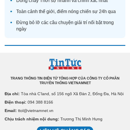
Dòng chảy
Thời sự
nhanh và chính xác nhất
Toàn cảnh
thế giới
, điểm nóng chiến sự 24h qua
Đừng bỏ lỡ các câu chuyện
giải trí
nổi bật trong
ngày
TRANG THÔNG TIN ĐIỆN TỬ TỔNG HỢP CỦA CÔNG TY CỔ PHẦN
TRUYỀN THÔNG VIETNAMNET
Địa chỉ:
Tòa nhà C’land, số 156 ngõ Xã Đàn 2, Đống Đa, Hà Nội
Điện thoại:
094 388 8166
Email:
ttol@vietnamnet.vn
Chịu trách nhiệm nội dung:
Trương Thị Minh Hưng