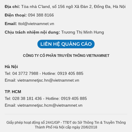
Địa chỉ:
Tòa nhà C’land, số 156 ngõ Xã Đàn 2, Đống Đa, Hà Nội
Điện thoại:
094 388 8166
Email:
ttol@vietnamnet.vn
Chịu trách nhiệm nội dung:
Trương Thị Minh Hưng
LIÊN HỆ QUẢNG CÁO
CÔNG TY CỔ PHẦN TRUYỀN THÔNG VIETNAMNET
Hà Nội
Tel: 04 3772 7988 - Hotline: 0919 405 885
Email: vietnamnetjsc.hn@vietnamnet.vn
TP. HCM
Tel: 028 38 181 436 - Hotline: 0919 405 885
Email: vietnamnetjsc.hcm@vietnamnet.vn
Giấy phép hoạt động số 2441/GP - TTĐT do Sở Thông Tin & Truyền Thông
Thành Phố Hà Nội cấp ngày 20/6/2018