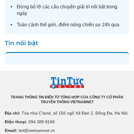
Đừng bỏ lỡ các câu chuyện
giải trí
nổi bật trong
ngày
Toàn cảnh
thế giới
, điểm nóng chiến sự 24h qua
Tin nổi bật
TRANG THÔNG TIN ĐIỆN TỬ TỔNG HỢP CỦA CÔNG TY CỔ PHẦN
TRUYỀN THÔNG VIETNAMNET
Địa chỉ:
Tòa nhà C’land, số 156 ngõ Xã Đàn 2, Đống Đa, Hà Nội
Điện thoại:
094 388 8166
Email:
ttol@vietnamnet.vn