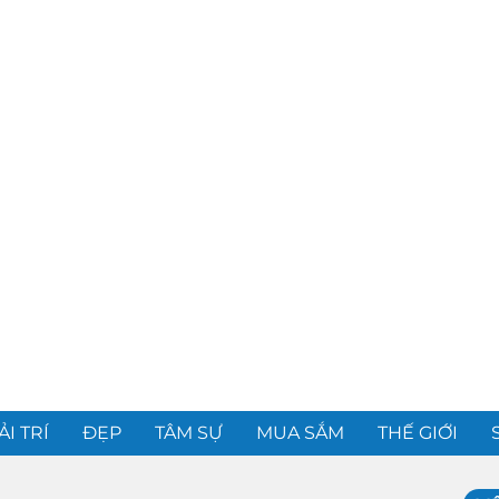
ẢI TRÍ
ĐẸP
TÂM SỰ
MUA SẮM
THẾ GIỚI