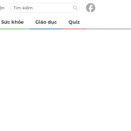
iện
Sức khỏe
Giáo dục
Quiz